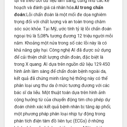
lại và theo dõi dữ liệu lâm sàng, cũng như các kế
hoạch và đánh giá cá nhân hóa.
AI trong chẩn
đoán:
Lỗi chẩn đoán là một mối đe dọa nghiêm
trọng đối với chất lượng và an toàn trong chăm
sóc sức khỏe. Tại Mỹ, ước tính tỷ lệ lỗi chẩn đoán
ngoại trú là 5,08% tương đương 12 triệu người mỗi
năm. Khoảng một nửa trong số các lỗi này là có
khả năng gây hại. Công nghệ AI đã được sử dụng
để cải thiện chất lượng chẩn đoán, đặc biệt là
trong X quang. AI dựa trên nguồn dữ liệu 129.450
hình ảnh lâm sàng để chẩn đoán bệnh ngoài da,
kết quả đã chứng minh rằng hệ thống này có thể
phân loại ung thư da ở mức tương đương với các
bác sĩ da liễu. Một thuật toán dựa trên hình ảnh
cộng hưởng từ của chuyển động tim cho phép dự
đoán chính xác kết quả bệnh nhân bị tăng áp phổi;
một phương pháp phân loại nhịp tự động trong
phân tích điện tâm đồ liên tục (ECGs) ở những