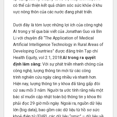
có thể cải thiện kết quả chăm sóc sức khỏe ở khu
vực nông thôn của các nước đang phát triển.
Dưới đây là tóm lược những lợi ích của công nghệ
AI trong y tế qua bài viết của Jonathan Guo và Bin
Li với chuyên đề “The Application of Medical
Artificial Intelligence Technology in Rural Areas of
Developing Countries” được đăng trên Tạp chí
Health Equity, vol 2.1, 2018:
AI trong ra quyết
định lâm sàng:
Với sự phát triển nhanh chóng của
công nghệ, lượng thông tin mới từ các công
trình nghiên cứu ngày càng nhiều và nhanh hơn.
Hiện nay, lượng thông tin y khoa đã tăng gấp đôi
cứ sau mỗi 3 năm. Người ta ước tính rằng nếu một
bác sĩ muốn cập nhật toàn bộ thông tin y khoa thì
phải đọc 29 giờ mỗi ngày. Ngoài ra, nguồn dữ liệu
lớn (big data), bao gồm các dữ liệu từ hồ sơ sức
khoẻ điện tử (EHR), các dữ liệu “omic” – dữ liệu về