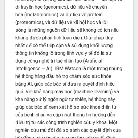
di truyền học (genomics), dữ liệu về chuyển
hóa (metabolomics) và dữ liệu về protein
(proteomics), và dữ liệu về xã hội học và lối
sống là những nguồn dữ liệu sẽ không có ích nếu
không được phân tích toàn diện. Giải pháp duy
nhất để có thể tiếp cận và sử dụng khối lượng
thông tin khổng lồ trong lĩnh vực y tế đó là sử
dụng công nghệ trí tuệ nhân tạo (Artificial
Intelligence – AI). IBM Watson là một trong những
hệ thống hàng đầu hỗ trợ chăm sóc sức khỏe
bằng AI, giúp các bác sĩ đưa ra quyết định hiệu
quả. Với khả năng máy học (machine learning) và
khả năng xử lý ngôn ngữ tự nhiên, hệ thống này
giúp các bác sĩ xem xét hồ sơ sức khoẻ điện tử
của bệnh nhân và cập nhật thông tin hướng dẫn
điều trị từ các công trình nghiên cứu y khoa. Một
nghiên cứu mù đôi đã so sánh các quyết định của
hội đồng các chuyên gia ung thư với quyết định