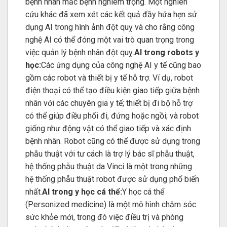
bệnh nhân mắc bệnh nghiêm trọng. Một nghiên
cứu khác đã xem xét các kết quả đầy hứa hẹn sử
dụng AI trong hình ảnh đột quỵ và cho rằng công
nghệ AI có thể đóng một vai trò quan trọng trong
việc quản lý bệnh nhân đột quỵ.
AI trong robots y
học:
Các ứng dụng của công nghệ AI y tế cũng bao
gồm các robot và thiết bị y tế hỗ trợ. Ví dụ, robot
điện thoại có thể tạo điều kiện giao tiếp giữa bệnh
nhân với các chuyên gia y tế; thiết bị đi bộ hỗ trợ
có thể giúp điều phối đi, đứng hoặc ngồi; và robot
giống như động vật có thể giao tiếp và xác định
bệnh nhân. Robot cũng có thể được sử dụng trong
phẫu thuật với tư cách là trợ lý bác sĩ phẫu thuật,
hệ thống phẫu thuật da Vinci là một trong những
hệ thống phẫu thuật robot được sử dụng phổ biến
nhất.
AI trong y học cá thể:
Y học cá thể
(Personized medicine) là một mô hình chăm sóc
sức khỏe mới, trong đó việc điều trị và phòng