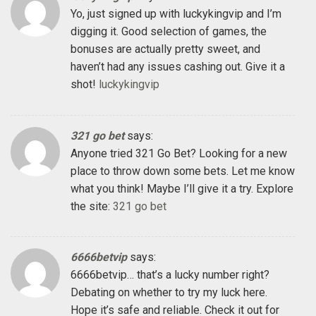
Yo, just signed up with luckykingvip and I’m
digging it. Good selection of games, the
bonuses are actually pretty sweet, and
haven’t had any issues cashing out. Give it a
shot!
luckykingvip
321 go bet
says:
Anyone tried 321 Go Bet? Looking for a new
place to throw down some bets. Let me know
what you think! Maybe I’ll give it a try. Explore
the site:
321 go bet
6666betvip
says:
6666betvip… that’s a lucky number right?
Debating on whether to try my luck here.
Hope it’s safe and reliable. Check it out for