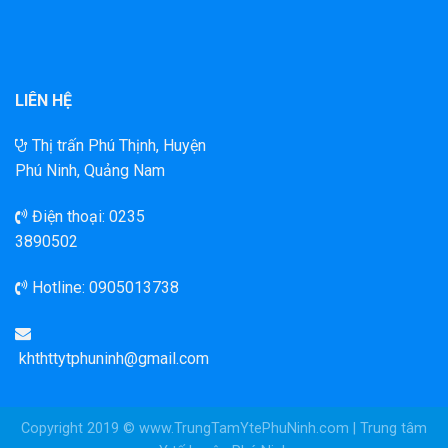
LIÊN HỆ
Thị trấn Phú Thịnh, Huyện
Phú Ninh, Quảng Nam
Điện thoại: 0235
3890502
Hotline:
0905013738
khthttytphuninh@gmail.com
Copyright 2019 © www.TrungTamYtePhuNinh.com | Trung tâm