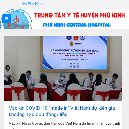
Skip
tế huyện Phú Ninh
to
content
Vắc xin COVID-19 “made in” Việt Nam dự kiến giá
khoảng 120.000 đồng/ liều
Vắc xin Nano Covax đầu tiên của Việt Nam đã hoàn thiện quy trình