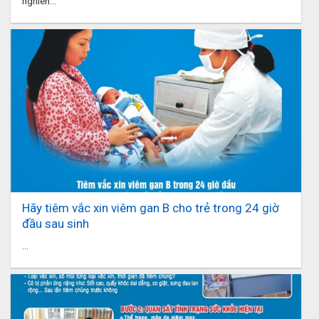
nghiên...
Hãy tiêm vắc xin viêm gan B cho trẻ trong 24 giờ
đầu sau sinh
...