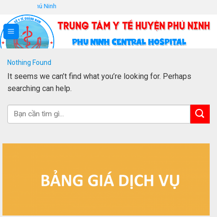
Skip
ế huyện Phú Ninh
to
content
Nothing Found
It seems we can’t find what you’re looking for. Perhaps
searching can help.