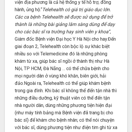
viện địa phương là cả hệ thống y tế hỗ trợ, đồng
hành, ủng hộ.“
Telehealth có giá trị giáo dục lớn.
Các ca bệnh Telehealth sẽ được sử dụng để trở
thành là những bài giảng lâm sàng dùng để dạy
cho các bác sĩ ra trường hay sinh viên y khoa”
,
Giám đốc Bệnh viện Đại học Y Hà Nội cho hay.Đến
giai đoạn 2, Telehealth còn bộc lộ sự khác biệt
nhiều so với Telemedicine đó là những phòng
khám từ xa, giúp bác sĩ ngồi ở thành thị như Hà
Nội, TP HCM, Đà Nẵng … có thể chữa bệnh cho
mọi người dân ở vùng khó khăn, biên giới, hải
đảo.Ngoài ra, Telehealth có thể giúp khám bệnh
trong gia đình. Khi bác sĩ không thể đến tận nhà thì
những điều dưỡng, kỹ thuật viên có thể đến tận
nhà người dân, dùng những phương tiện hiện đại
(như máy tính bảng mà Bệnh viện đã trang bị cho
bác sĩ) để khám cho bệnh nhân; có thể nói chuyện
với bác sĩ, dùng phương tiện như điện tim ghi từ xa